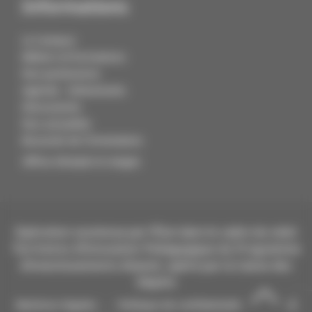
Informations
Le Campus
Métiers et formations
Nos partenaires
Agenda - Evénements
Découvertes
Nos actualités
Boussole de l'Orientation
Offres d'emploi & stages
Opération soutenue par l’État dans le cadre du volet
Territoires d’Innovation Pédagogique du Programme
d’investissements d’avenir, opéré par la Caisse des
Dépôts
-
-
©2026
Mentions légales
Politique de confidentialité