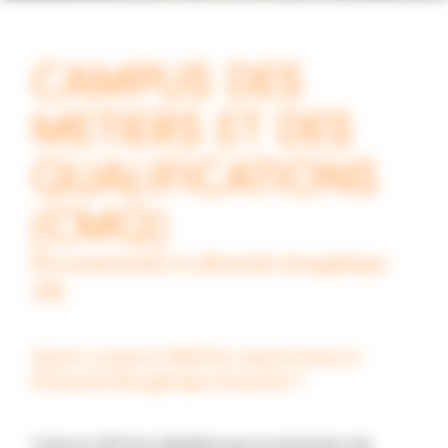
CAMPUS DES
METIERS ET DES
QUALIFICATIONS
(CMQ)
Eco-construction & efficacité énergétique
(3E)
Qu’est-ce que le CMQ Éco-construction et
Efficacité Énergétique Grand Est ?
Créé en 2014 et labellisé par le ministère de