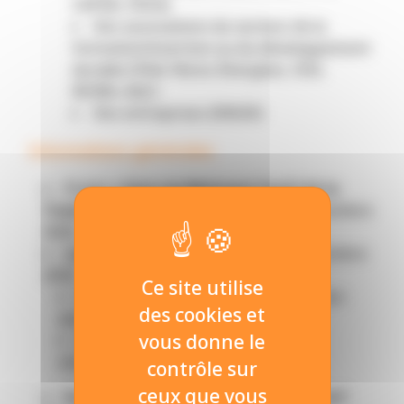
CAPEB, CROA)
Des associations du secteur de la
formation/insertion ou du développement
durable (Pôle Fibres-Énergivie, CESI,
BOMA, AQC)
Des entreprises (ENGIE)
Informations générales
Projet
« Faire du Bâtiment l’outil de la
Transition Climatique »
lauréat en septembre
2020
Label renouvelé du Campus
en septembre
2020
Ce site utilise
Mars 2021: Signature de la convention
des cookies et
avec la caisse des dépôts pour le PIA
vous donne le
Mai 2021: Signature de l'accord de
consortium PIA
contrôle sur
ceux que vous
Porteur : Université de Strasbourg- IUT