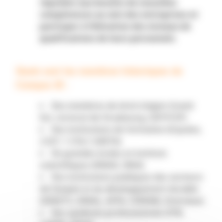
répondre aux besoins de nouvelles
compétences au sein des entreprises et
participer à l’élévation des niveaux de
qualifications de leurs personnels.
Quels sont les membres historiques du
Campus 3E :
Des membres de droit (région Grand
Est, rectorat de Strasbourg, GIP/FCIP)
Des institutions de formation (6 lycées,
2 IUT, 1 CFA,1 GRETA)
De grandes écoles et instituts
scientifiques (ENSAS, INSA)
Des institutions publiques des secteurs
de l’emploi et du développement durable
(DREETS, DREAL, AFPA, CEREMA, Envirobat)
Des syndicats professionnels (FFB,