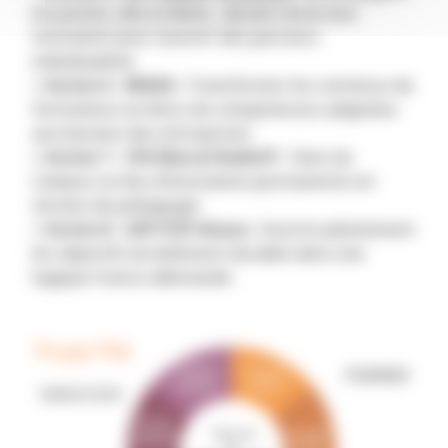
les jeunes, dès la 3ème , durant toute leur
formation pour assurer des parcours
individualisés
> Action 6 - ENSAS
:
Transformer les contenus de
formations en blocs de compétences adaptées
aux besoins des entreprises
> Action 7 - CFA Marcel
Rudloff
: Faire du
Campus un
lieu d’innovation permanente en
termes de pédagogie
> Action 8 - GIP FCIP Alsace
:
Inscrire pleinement
les objectifs du bâtiment durable dans une
logique franco-allemande