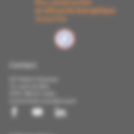
Contact
IUT Robert Schuman
72, route du Rhin
67411 Illkirch Cedex
03 68 85 88 88
contact@cmq3e.fr