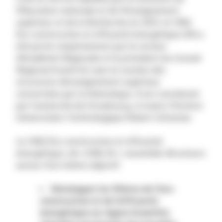
l’Éducation nationale et de l’Enseignement
supérieur et de la Recherche en 2015, le CMQ
Éco-construction et efficacité énergétique (3E) a
été porté conjointement par le recteur
d’Académie Régionale et le président du Conseil
Régional Grand-Est avec le soutien des
structures d’enseignement supérieur
concernées par la thématique. Il est coordonné
par l’université de Strasbourg, à travers l’Institut
Universitaire Technologique Robert Schuman.
Le CMQ Éco-construction et efficacité
énergétique, dit «CMQ 3E » rassemble 46 acteurs
autour d’un même objectif:
Développer les filières de l'éco-
construction et de l’efficacité
énergétique en région Grand Est,