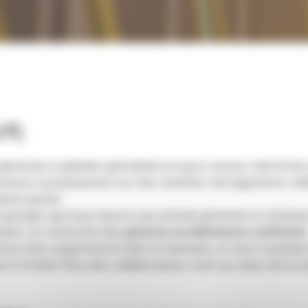
/F)
énérale et globale spécialisée en gros-oeuvre, électricité,
venons exclusivement sur des chantiers de logements coll
sons partie.
du groupe, qui nous assure une activité pérenne et contin
ment, et recherche des
peintres en bâtiments confirmés
et/ou êtes expérimenté dans le domaine, et vous souhaite
 et le bien-être des collaborateurs sont au coeur de la cu