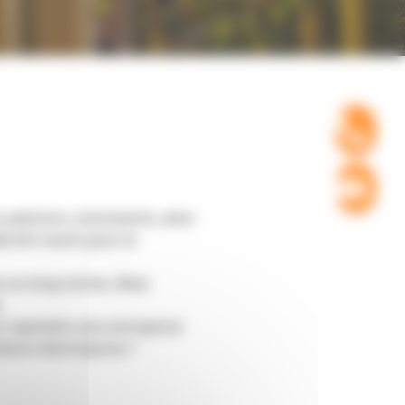
 peinture, menuiserie, ainsi
ectifs neufs pour le
ue au long-terme, Bear
.
z rejoindre une entreprise
lture d’entreprise ?