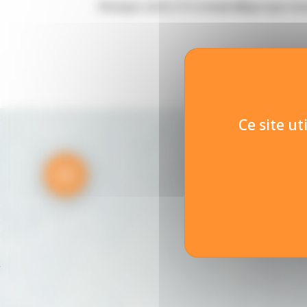
Envoyez votre CV à emploi@groupe-bou
Ce site ut