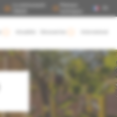
La communauté
Plateaux
FR
CMQ3E
techniques
s
Actualités
Découvertes
International