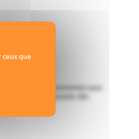
ur ceux que
 vous intéresse ? connectez vous
rivez vous pour postuler dès
maintenant !