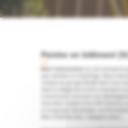
Peintre en bâtiment (H
CDI
Bear Construction
est une entreprise g
que sanitaire et chauffage. Nous inter
compte du groupe Boulle dont nous fai
Dans le sillage de la forte croissance 
Construction structure son développe
Vous êtes titulaire d'un CAP Peinture 
et un groupe dynamique, où l’innovation
Alors n’hésitez plus, rejoignez-nous !