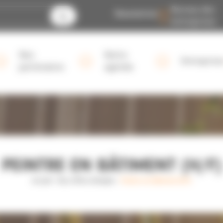
Bureau des
Newsletter
entreprises
Nos
Notre
Entreprise
partenaires
agenda
PEINTRE EN BÂTIMENT (H/F)
Accueil
›
Nos offres d'emploi
›
Peintre en bâtiment (H/F)