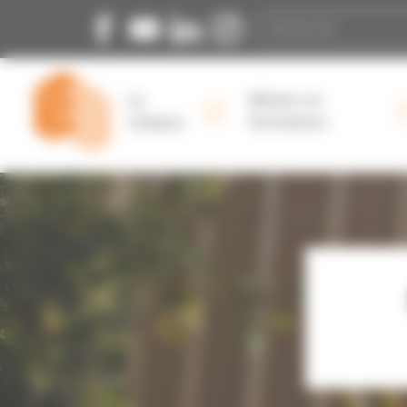
Panneau de gestion des cookies
RECHERCHER
Le
Métiers et
Campus
formations