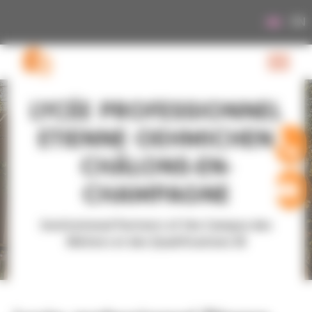
Cookies management panel
EN
LYCÉE PROFESSIONNEL
ETIENNE OEHMICHEN
CHÂLONS-EN-
CHAMPAGNE
Institutional Partners of the Campus des
Métiers et des Qualifications 3E