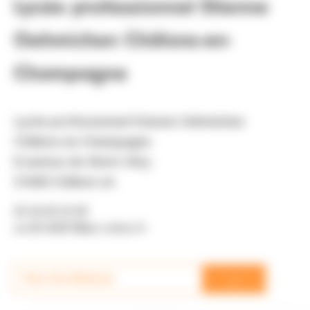
Lycée professionnel Etienne
Oehmichen Châlons-en-
Champagne
Lycée professionnel Etienne Oehmichen
Châlons-en-Champagne
8 avenue du Mont Héry
51000 Châlons en
03 26 69 23 00
ce.0510007f@ac-reims.fr
→
Visit the Website