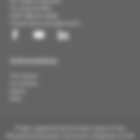
IUT Robert Schuman
72, route du Rhin
67411 Illkirch Cedex
03 68 85 88 88
contact@cmq3e.fr
Informations
The Campus
Our Partners
Explore
News
Project supported by the State as part of the
Educational Innovation Territories component of the