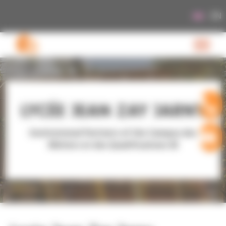
Cookies management panel
EN
LYCÉE JEAN ZAY JARNY
Institutional Partners of the Campus des
Métiers et des Qualifications 3E