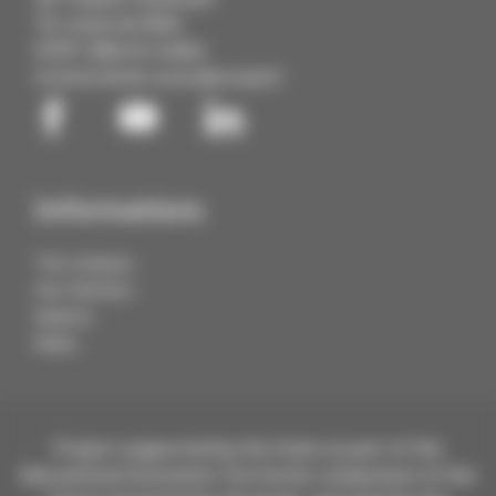
72, route du Rhin
67411 Illkirch Cedex
03 68 85 88 88
contact@cmq3e.fr
Informations
The Campus
Our Partners
Explore
News
Project supported by the State as part of the
Educational Innovation Territories component of the