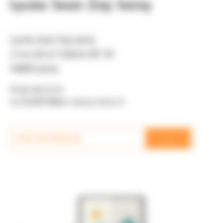
Lycée Jean Zay Jarny
Lycée Jean Zay Jarny
2 rue de la Tuilerie BP 39
54800 Jarny
03 82 46 53 53
ce.0540076@ac-nancy-metz.fr
→
Visit the Website