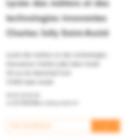
Lycée des métiers et des
technologies innovantes
Charles Jully Saint-Avold
Lycée des métiers et des technologies
innovantes Charles Jully Saint-Avold
59 rue du Maréchal Foch
57500 Saint Avold
03 87 29 30 20
ce.0570087@ac-nancy-metz.fr
→
Visit the Website