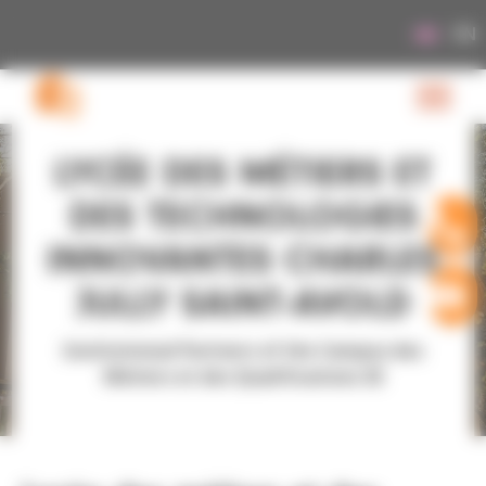
Cookies management panel
EN
LYCÉE DES MÉTIERS ET
DES TECHNOLOGIES
INNOVANTES CHARLES
JULLY SAINT-AVOLD
Institutional Partners of the Campus des
Métiers et des Qualifications 3E