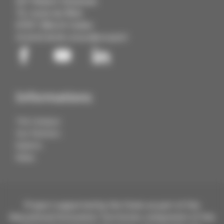
IUT Robert Schuman
72, route du Rhin
67411 Illkirch Cedex
03 68 85 88 88
contact@cmq3e.fr
Informations
The Campus
Our Partners
Explore
News
Project supported by the State as part of the
Educational Innovation Territories component of the