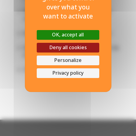
over what you
Bac STI2D systèmes d'information et
want to activate
numérique
Bac STI2D énergie et environnement
OK, accept all
Deny all cookies
Bac pro des métiers du numérique et de
la transition énergétique
Personalize
CAP Métallier·ère
Privacy policy