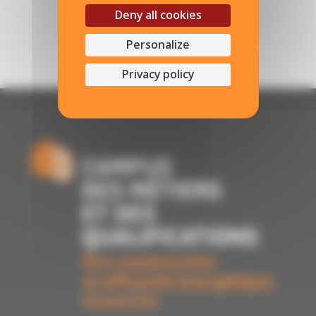
Deny all cookies
Personalize
Privacy policy