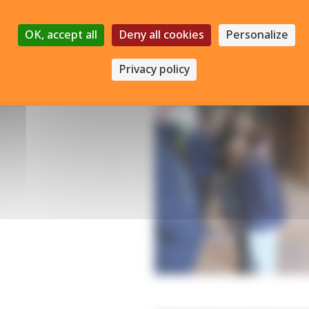
OK, accept all
Deny all cookies
Personalize
Privacy policy